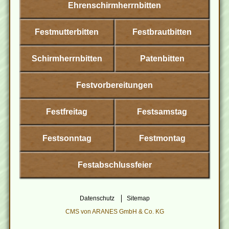
Ehrenschirmherrnbitten
Festmutterbitten
Festbrautbitten
Schirmherrnbitten
Patenbitten
Festvorbereitungen
Festfreitag
Festsamstag
Festsonntag
Festmontag
Festabschlussfeier
Datenschutz
Sitemap
CMS von ARANES GmbH & Co. KG